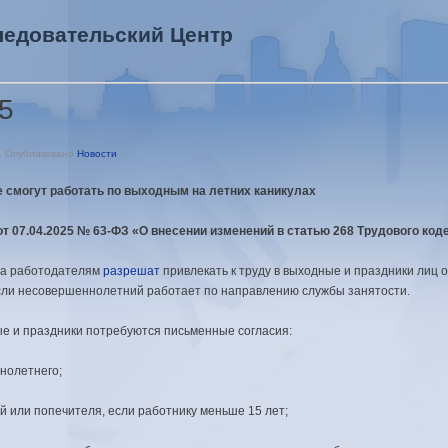
ледовательский Центр
5
. Опубликовано
Новости
смогут работать по выходным на летних каникулах
т 07.04.2025 № 63-ФЗ «О внесении изменений в статью 268 Трудового ко
ода работодателям
разрешат
привлекать к труду в выходные и праздники лиц о
если несовершеннолетний работает по направлению службы занятости.
е и праздники потребуются письменные согласия:
нолетнего;
й или попечителя, если работнику меньше 15 лет;