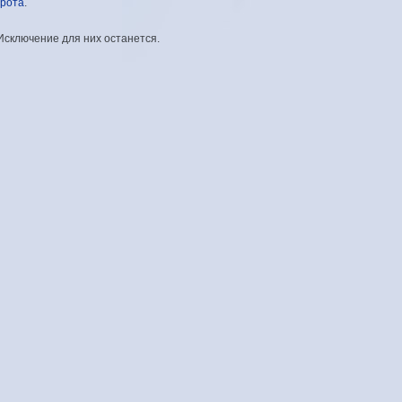
ирота
.
Исключение для них останется.