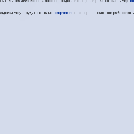
ечительства либо иного законного представителя, если ребенок, например,
с
аздники могут трудиться только
творческие
несовершеннолетние работники. 