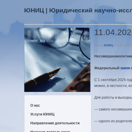
ЮНИЦ | Юридический научно-исс
11.04.202
Автор
ЮНИЦ
в
11.04.2025
Несовершеннолетние 
Федеральный
закон
о
С 1 сентября 2025 г
можно, в частности, 
Для работы в выходны
О нас
— самого несовершен
Услуги ЮНИЦ
— одного из родителе
Направления деятельности
Научная деятельность